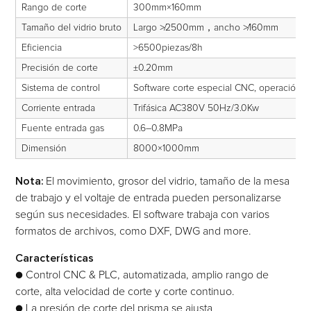
Rango de corte
300mm×160mm
Tamaño del vidrio bruto
Largo ≯2500mm，ancho ≯160mm
Eficiencia
>6500piezas/8h
Precisión de corte
±0.20mm
Sistema de control
Software corte especial CNC, operación v
Corriente entrada
Trifásica AC380V 50Hz/3.0Kw
Fuente entrada gas
0.6–0.8MPa
Dimensión
8000×1000mm
Nota:
El movimiento, grosor del vidrio, tamaño de la mesa
de trabajo y el voltaje de entrada pueden personalizarse
según sus necesidades. El software trabaja con varios
formatos de archivos, como DXF, DWG and more.
Características
● Control CNC & PLC, automatizada, amplio rango de
corte, alta velocidad de corte y corte continuo.
● La presión de corte del prisma se ajusta